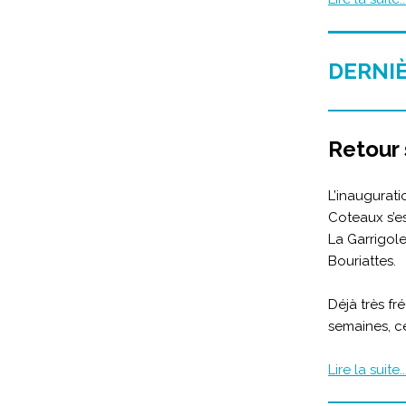
DERNI
Retour 
L’inaugurati
Coteaux s’es
La Garrigol
Bouriattes.
Déjà très fr
semaines, ce
Lire la suite..