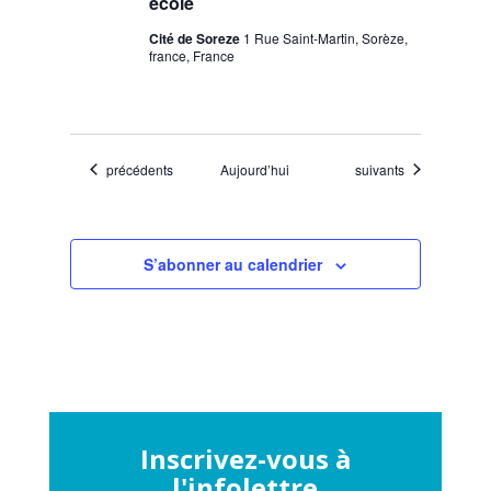
école
Cité de Soreze
1 Rue Saint-Martin, Sorèze,
france, France
Évènements
Évènements
précédents
Aujourd’hui
suivants
S’abonner au calendrier
Inscrivez-vous à
l'infolettre