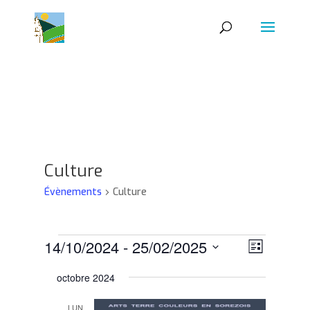
Culture
Évènements
Culture
Évènements
Navigat
Navigat
14/10/2024
 - 
25/02/2025
Liste
de
par
Sélectionnez
vues
consult
octobre 2024
Évènem
une
date.
LUN