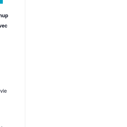
anup
avec
vie