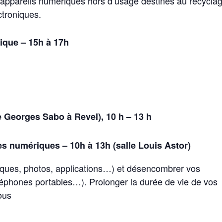
 appareils numériques hors d’usage destinés au recyclag
ectroniques.
ique – 15h à 17h
e Georges Sabo à Revel), 10 h – 13 h
s numériques – 10h à 13h (salle Louis Astor)
tiques, photos, applications…) et désencombrer vos
éléphones portables…). Prolonger la durée de vie de vos
ous