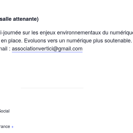
alle attenante)
demi-journée sur les enjeux environnementaux du numériqu
e en place. Evoluons vers un nume
rique plus soutenable.
mail :
associationvertici@gmail.com
ocial
rance
+