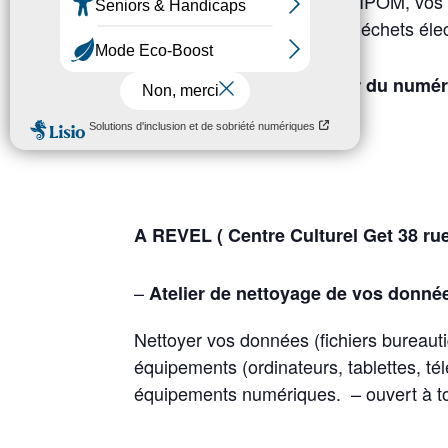
Nous collecterons, pour le SIPOM, vos
But : favoriser la filière des déchets él
Animations du jeux autour du numér
Phone Impact et autres …
A REVEL ( Centre Culturel Get 38 ru
–
Atelier de nettoyage de vos donnée
Nettoyer vos données (fichiers bureau
équipements (ordinateurs, tablettes, t
équipements numériques. – ouvert à t