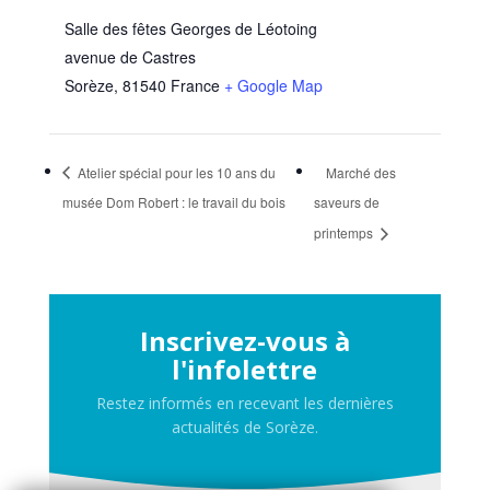
Salle des fêtes Georges de Léotoing
avenue de Castres
Sorèze
,
81540
France
+ Google Map
Atelier spécial pour les 10 ans du
Marché des
musée Dom Robert : le travail du bois
saveurs de
printemps
Inscrivez-vous à
l'infolettre
Restez informés en recevant les dernières
actualités de Sorèze.