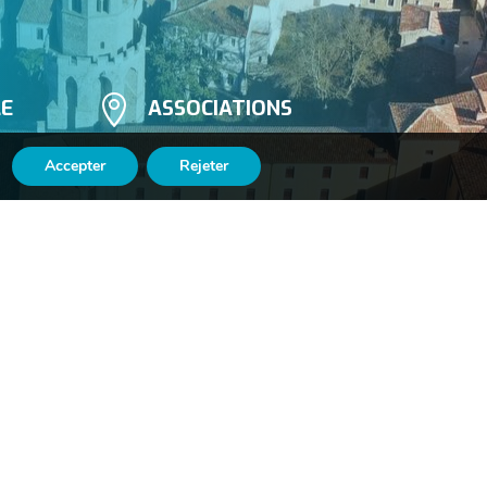

LE
ASSOCIATIONS
Accepter
Rejeter

Suivez-nous
n
sur Facebook
​