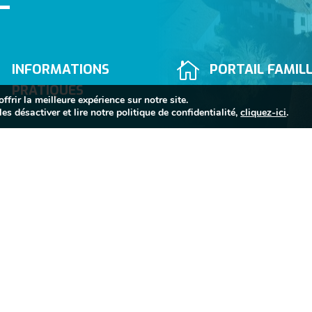


INFORMATIONS
PORTAIL FAMIL
PRATIQUES
frir la meilleure expérience sur notre site.
es désactiver et lire notre politique de confidentialité,
cliquez-ici
.


05 63 74 40 30
Mairie de Sorèze
Allées du Raveli

81540 SORÈZE
Contactez-nous