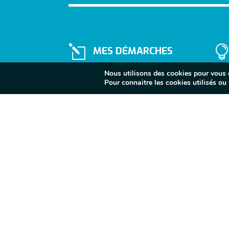
l
MES DÉMARCHES
Nous utilisons des cookies pour vous of
Pour connaitre les cookies utilisés ou l
}
Lundi au vendredi
10H - 12H / 14H - 17H
Fermé le samedi