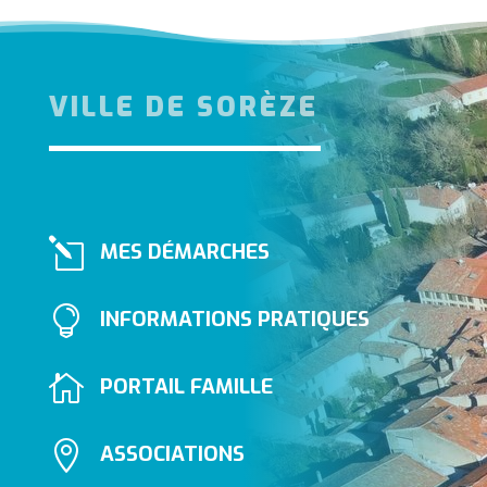
VILLE DE SORÈZE
l
MES DÉMARCHES

INFORMATIONS PRATIQUES

PORTAIL FAMILLE

ASSOCIATIONS