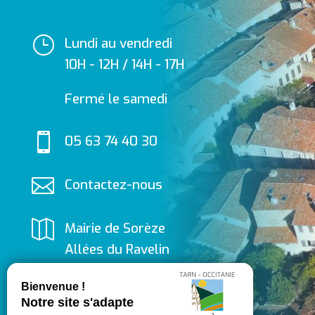
}
Lundi au vendredi
10H - 12H / 14H - 17H
Fermé le samedi

05 63 74 40 30

Contactez-nous

Mairie de Sorèze
Allées du Ravelin
81540 SORÈZE
Suivez-nous