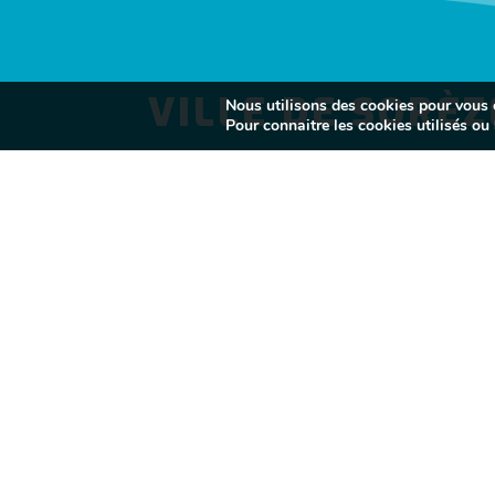
VILLE DE SORÈZ
Nous utilisons des cookies pour vous of
Pour connaitre les cookies utilisés ou l
l
MES DÉMARCHES
}
Lundi au vendredi
10H - 12H / 14H - 17H
Fermé le samedi