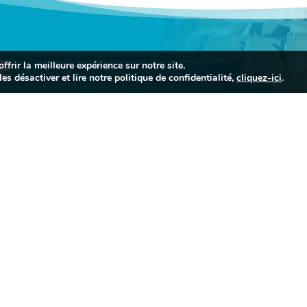
E
frir la meilleure expérience sur notre site.
es désactiver et lire notre politique de confidentialité,
cliquez-ici
.


INFORMATIONS
PORTAIL FAMIL
PRATIQUES


05 63 74 40 30
Mairie de Sorèze
Allées du Raveli

81540 SORÈZE
Contactez-nous