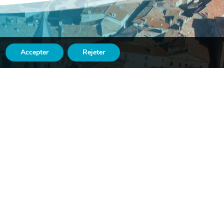
Accepter
Rejeter

LE
ASSOCIATIONS

Suivez-nous
n
sur Facebook