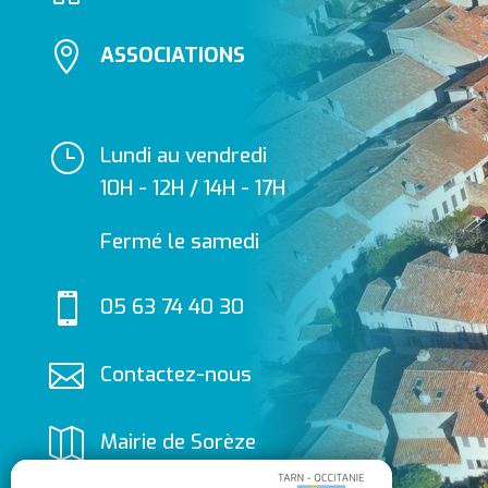

ASSOCIATIONS
}
Lundi au vendredi
10H - 12H / 14H - 17H
Fermé le samedi

05 63 74 40 30

Contactez-nous

Mairie de Sorèze
Allées du Ravelin