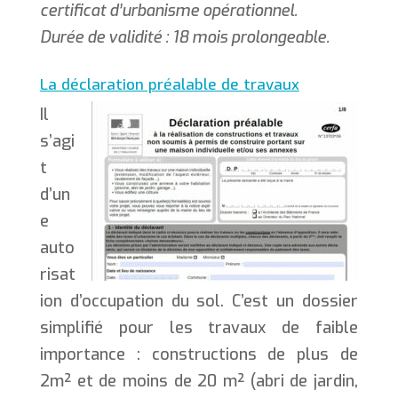
certificat d’urbanisme opérationnel.
Durée de validité : 18 mois prolongeable.
La déclaration préalable de travaux
Il
s’agi
t
d’un
e
auto
risat
ion d’occupation du sol. C’est un dossier
simplifié pour les travaux de faible
importance : constructions de plus de
2m² et de moins de 20 m² (abri de jardin,