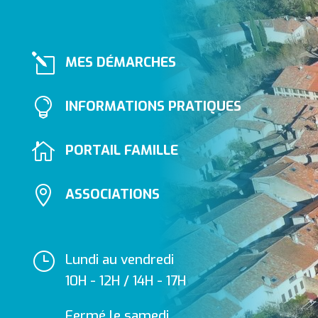
l
MES DÉMARCHES

INFORMATIONS PRATIQUES

PORTAIL FAMILLE

ASSOCIATIONS
}
Lundi au vendredi
10H - 12H / 14H - 17H
Fermé le samedi