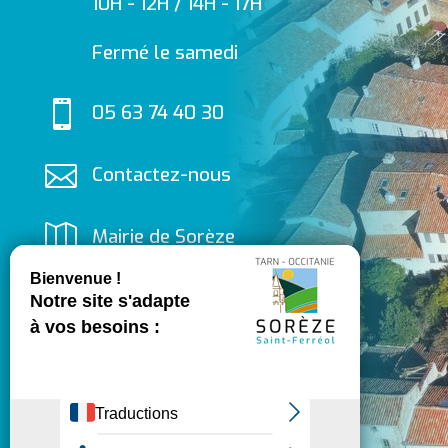
10H - 12H / 14H - 17H
Fermé le samedi

05 63 74 40 30

Contactez-nous

Mairie de Sorèze
Allées du Ravelin
81540 SORÈZE

Suivez-nous
sur Facebook
Contactez-nous
Inscrivez-vous à la newsletter de Sorèze