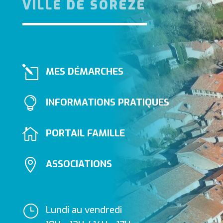
VILLE DE SORÈZE
l
MES DÉMARCHES

INFORMATIONS PRATIQUES

PORTAIL FAMILLE

ASSOCIATIONS
}
Lundi au vendredi