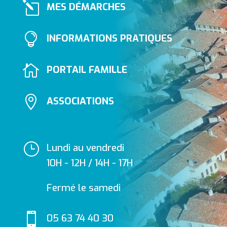
l
MES DÉMARCHES

INFORMATIONS PRATIQUES

PORTAIL FAMILLE

ASSOCIATIONS
}
Lundi au vendredi
10H - 12H / 14H - 17H
Fermé le samedi

05 63 74 40 30