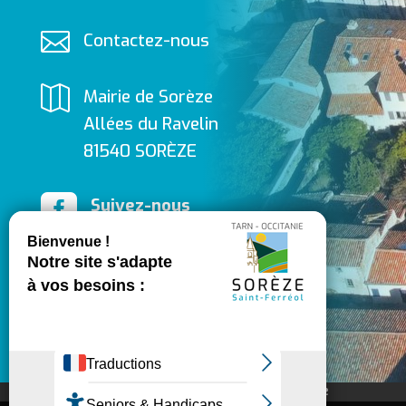

Contactez-nous

Mairie de Sorèze
Allées du Ravelin
81540 SORÈZE

Suivez-nous
sur Facebook
​
Contactez-nous
Inscrivez-vous à la newsletter de Sorèze