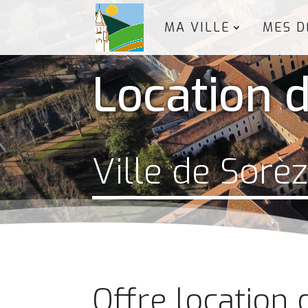
MA VILLE
MES D
Location d
Ville de Sorè
Offre location 