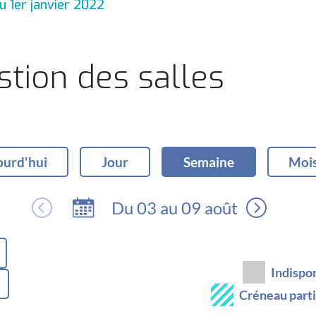
au 1er janvier 2022
stion des salles
ourd'hui
Jour
Semaine
Moi
Du 03 au 09 août
Indispo
Créneau parti