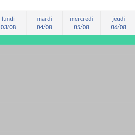
lundi
mardi
mercredi
jeudi
/
/
/
/
0
3
0
8
0
4
0
8
0
5
0
8
0
6
0
8