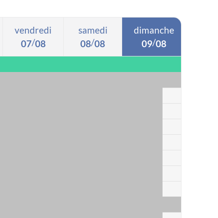
vendredi
samedi
dimanche
/
/
/
0
7
0
8
0
8
0
8
0
9
0
8