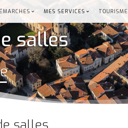
ÉMARCHES
MES SERVICES
TOURISME
e salles
ze
de salles