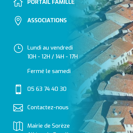

PORTAIL FAMILLE

ASSOCIATIONS
}
Lundi au vendredi
10H - 12H / 14H - 17H
Fermé le samedi

05 63 74 40 30

Contactez-nous

Mairie de Sorèze