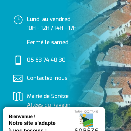
}
Lundi au vendredi
10H - 12H / 14H - 17H
Fermé le samedi

05 63 74 40 30

Contactez-nous

Mairie de Sorèze
Allées du Ravelin
81540 SORÈZE