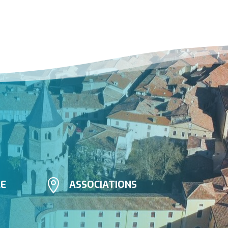

LE
ASSOCIATIONS