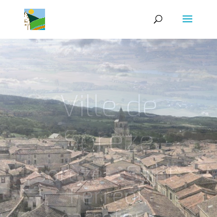
Ville de
Sorèze
Des sources du
savoir aux