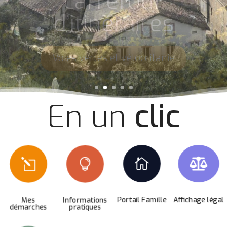
sources du
canal du midi
Découverte du patrimoine
En un
clic


l

Portail Famille
Affichage légal
Mes
Informations
démarches
pratiques