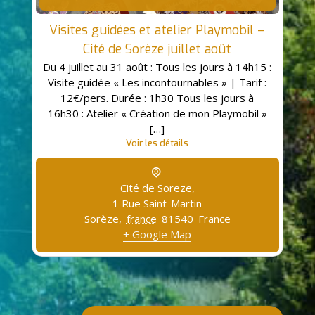
Visites guidées et atelier Playmobil –
Cité de Sorèze juillet août
Du 4 juillet au 31 août : Tous les jours à 14h15 :
Visite guidée « Les incontournables » | Tarif :
12€/pers. Durée : 1h30 Tous les jours à
16h30 : Atelier « Création de mon Playmobil »
[…]
Voir les détails
Cité de Soreze,
1 Rue Saint-Martin
Sorèze
,
france
81540
France
+ Google Map