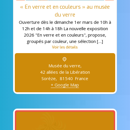
« En verre et en couleurs » au musée
du verre
Ouverture dès le dimanche 1er mars de 10h à
12h et de 14h à 18h La nouvelle exposition
2026 "En verre et en couleurs", propose,
groupés par couleur, une sélection […]
Voir les détails
Musée du verre,
42 allées de la Libération
Sorèze
,
81540
France
+ Google Map