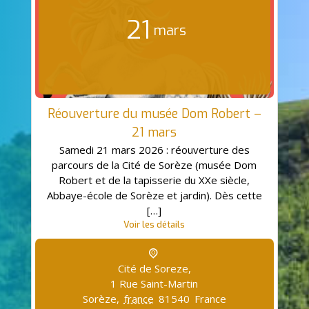
21
mars
Réouverture du musée Dom Robert –
21 mars
Samedi 21 mars 2026 : réouverture des
parcours de la Cité de Sorèze (musée Dom
Robert et de la tapisserie du XXe siècle,
Abbaye-école de Sorèze et jardin). Dès cette
[…]
Voir les détails
Cité de Soreze,
1 Rue Saint-Martin
Sorèze
,
france
81540
France