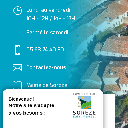
}
Lundi au vendredi
10H - 12H / 14H - 17H
Fermé le samedi

05 63 74 40 30

Contactez-nous

Mairie de Sorèze
Allées du Ravelin
81540 SORÈZE
Inscrivez-vous à la
newsletter

Suivez-nous
Restez informés en recevant les dernières
sur Facebook