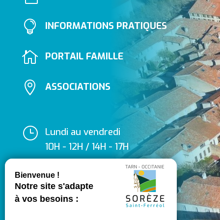

INFORMATIONS PRATIQUES

PORTAIL FAMILLE

ASSOCIATIONS
}
Lundi au vendredi
10H - 12H / 14H - 17H
Fermé le samedi

05 63 74 40 30