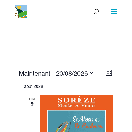
Évènements
Navigat
Navigat
Maintenant
 - 
20/08/2026
Liste
de
par
Sélectionnez
vues
consult
août 2026
Évènem
une
date.
DIM
9