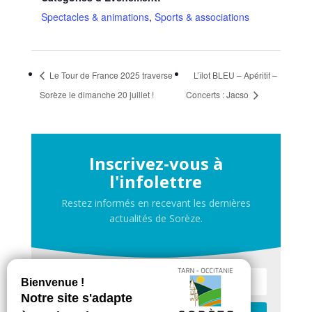
Spectacles & animations
,
Sports & associations
Le Tour de France 2025 traverse
L’îlot BLEU – Apéritif –
Sorèze le dimanche 20 juillet !
Concerts : Jacso
Inscrivez-vous à
l'infolettre
Restez informés en recevant les dernières
actualités de Sorèze.