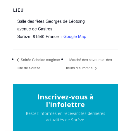
LIEU
Salle des fêtes Georges de Léotoing
avenue de Castres
Sorèze
,
81540
France
+ Google Map
Soirée Scholae magicae –
Marché des saveurs et des
Cité de Sorèze
fleurs d’automne
Inscrivez-vous à
l'infolettre
Restez informés en recevant les dernières
actualités de Sorèze.