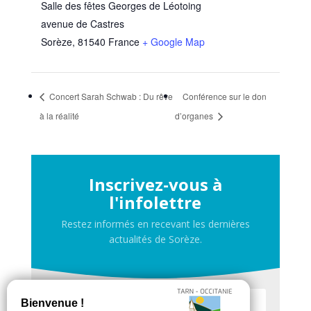
Salle des fêtes Georges de Léotoing
avenue de Castres
Sorèze
,
81540
France
+ Google Map
Concert Sarah Schwab : Du rêve
Conférence sur le don
à la réalité
d’organes
Inscrivez-vous à
l'infolettre
Restez informés en recevant les dernières
actualités de Sorèze.