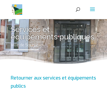
Services et
équipements publiques
Ville de Sorèze
Retourner aux services et équipements
publics