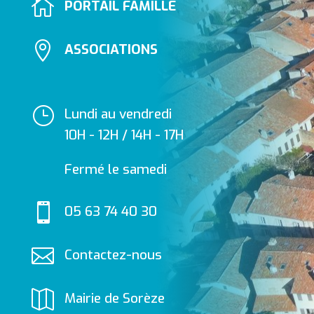

PORTAIL FAMILLE

ASSOCIATIONS
}
Lundi au vendredi
10H - 12H / 14H - 17H
Fermé le samedi

05 63 74 40 30

Contactez-nous

Mairie de Sorèze