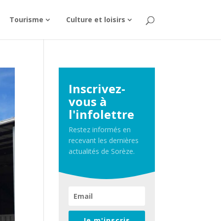
Tourisme
Culture et loisirs
Inscrivez-
vous à
l'infolettre
Restez informés en
recevant les dernières
actualités de Sorèze.
Je m'inscris