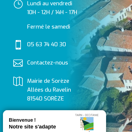
}
Lundi au vendredi
10H - 12H / 14H - 17H
Fermé le samedi

05 63 74 40 30

Contactez-nous

Mairie de Sorèze
Allées du Ravelin
81540 SORÈZE

Suivez-nous
sur Facebook