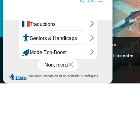

ASSOCIATIONS
}
Lundi au vendredi
Nous utilisons des cookies pour vous offrir la meilleure
10H - 12H / 14H - 17H
expérience sur notre site.
Pour connaitre les cookies utilisés ou les désactiver et lire notre
politique de confidentialité,
cliquez-ici
.
Fermé le samedi
Accepter
Rejeter

05 63 74 40 30

Contactez-nous

Mairie de Sorèze
Allées du Ravelin
81540 SORÈZE