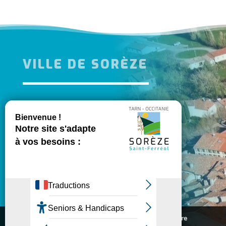
VILLE DE SORÈZE
l
MES DÉMARCHES

INFORMATIONS PRATIQUES

PORTAIL FAMILLE
Nous utilisons des cookies pour vous offrir la meilleure
ASSOCIATIONS