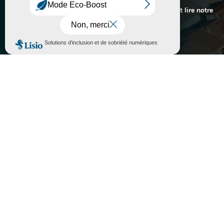

expérience sur notre site.
Pour connaitre les cookies utilisés ou les désactiver et lire notre
politique de confidentialité,
cliquez-ici
.
Accepter
Rejeter
}
Lundi au vendredi
10H - 12H / 14H - 17H
Fermé le samedi

05 63 74 40 30

Contactez-nous

Mairie de Sorèze
Allées du Ravelin
81540 SORÈZE