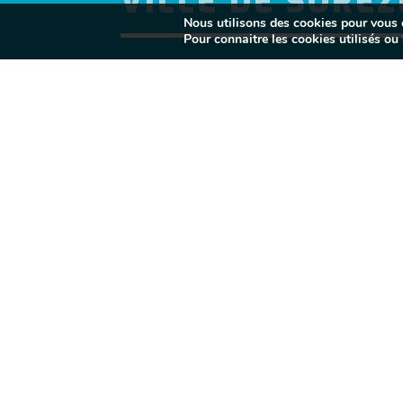
VILLE DE SORÈZ
Nous utilisons des cookies pour vous of
Pour connaitre les cookies utilisés ou l
l
MES DÉMARCHES
}
Lundi au vendredi
10H - 12H / 14H - 17H
Fermé le samedi