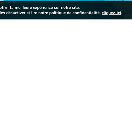
E
frir la meilleure expérience sur notre site.
es désactiver et lire notre politique de confidentialité,
cliquez-ici
.


INFORMATIONS
PORTAIL FAMIL
PRATIQUES


05 63 74 40 30
Mairie de Sorèze
Allées du Raveli

81540 SORÈZE
Contactez-nous