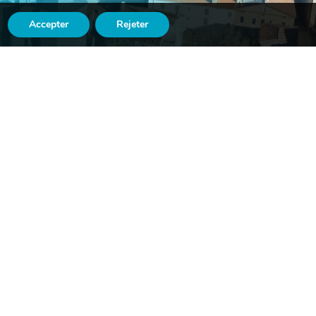
Accepter
Rejeter

LE
ASSOCIATIONS

Suivez-nous
n
sur Facebook
​