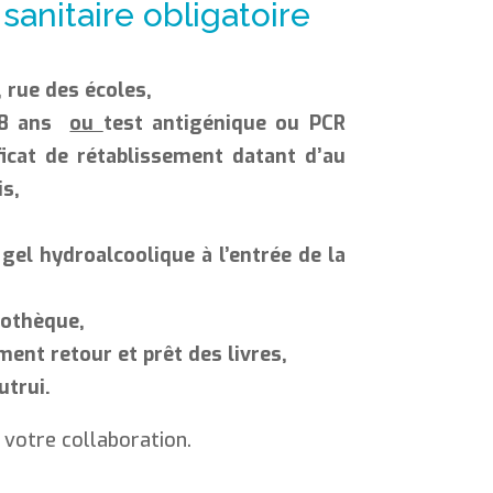
anitaire obligatoire
, rue des écoles,
 18 ans
ou
test antigénique ou PCR
ficat de rétablissement datant d’au
is,
 gel hydroalcoolique
à l’entrée de la
iothèque,
ent retour et prêt des livres,
utrui.
 votre collaboration.