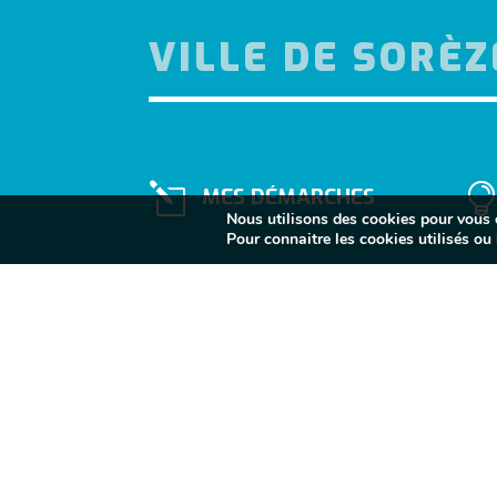
VILLE DE SORÈZ
l
MES DÉMARCHES
Nous utilisons des cookies pour vous of
Pour connaitre les cookies utilisés ou l
}
Lundi au vendredi
10H - 12H / 14H - 17H
Fermé le samedi