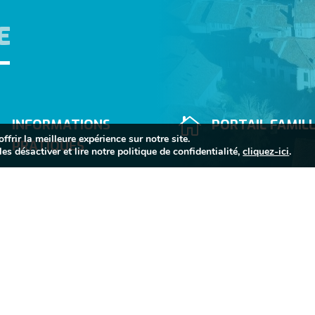
E


INFORMATIONS
PORTAIL FAMIL
frir la meilleure expérience sur notre site.
PRATIQUES
es désactiver et lire notre politique de confidentialité,
cliquez-ici
.


05 63 74 40 30
Mairie de Sorèze
Allées du Raveli

81540 SORÈZE
Contactez-nous