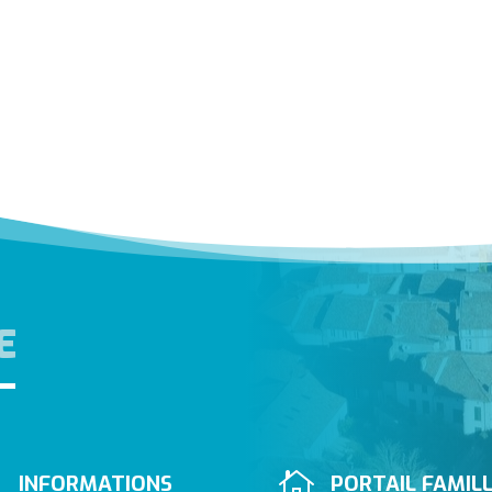
E


INFORMATIONS
PORTAIL FAMIL