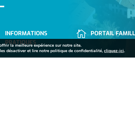


INFORMATIONS
PORTAIL FAMIL
PRATIQUES
frir la meilleure expérience sur notre site.
es désactiver et lire notre politique de confidentialité,
cliquez-ici
.


05 63 74 40 30
Mairie de Sorèze
Allées du Raveli

81540 SORÈZE
Contactez-nous