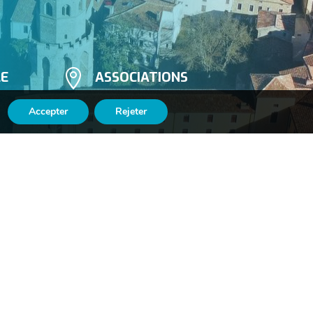

LE
ASSOCIATIONS
Accepter
Rejeter

Suivez-nous
n
sur Facebook
​