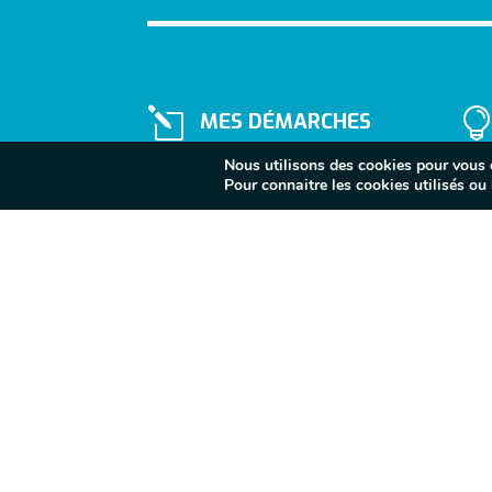
l
MES DÉMARCHES
Nous utilisons des cookies pour vous of
Pour connaitre les cookies utilisés ou l
}
Lundi au vendredi
10H - 12H / 14H - 17H
Fermé le samedi