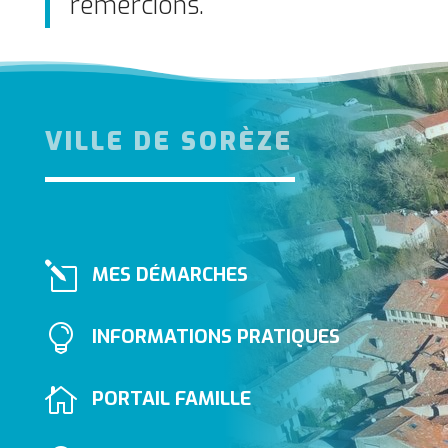
remercions.
VILLE DE SORÈZE
l
MES DÉMARCHES

INFORMATIONS PRATIQUES

PORTAIL FAMILLE