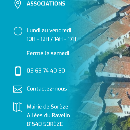

ASSOCIATIONS
}
Lundi au vendredi
10H - 12H / 14H - 17H
Fermé le samedi

05 63 74 40 30

Contactez-nous

Mairie de Sorèze
Allées du Ravelin
81540 SORÈZE