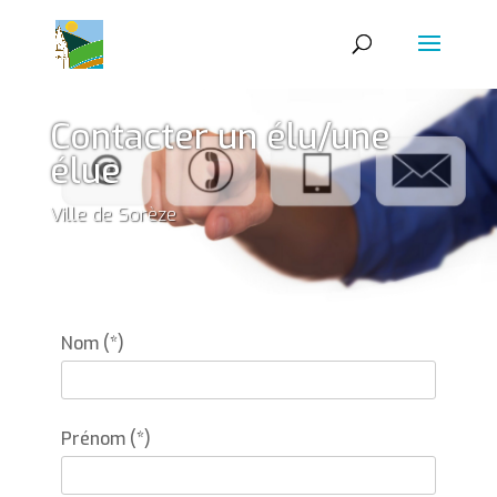
Contacter un élu/une
élue
Ville de Sorèze
Nom (*)
Prénom (*)