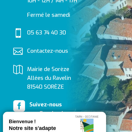
10H - 12H / 14H - 17H
Fermé le samedi

05 63 74 40 30

Contactez-nous

Mairie de Sorèze
Allées du Ravelin
81540 SORÈZE

Suivez-nous
sur Facebook