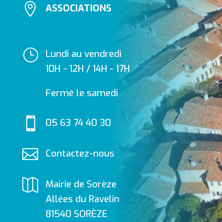

ASSOCIATIONS
}
Lundi au vendredi
10H - 12H / 14H - 17H
Fermé le samedi

05 63 74 40 30

Contactez-nous

Mairie de Sorèze
Allées du Ravelin
81540 SORÈZE