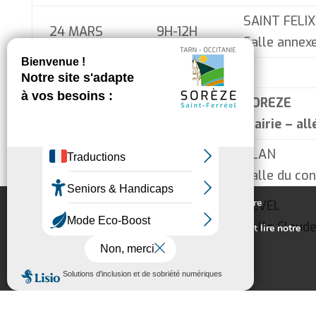
SAINT FELI
24 MARS
9H-12H
Salle annexe
SOREZE
29 MARS
9H-12H
Mairie – all
BLAN
29 MARS
9H- 12H
Salle du con
Nous utilisons des cookies pour vous offrir la meilleure
REVEL
29 MARS
14H -17H
expérience sur notre site.
Salle Claud
Pour connaitre les cookies utilisés ou les désactiver et lire notre
politique de confidentialité,
cliquez-ici
.
Accepter
Rejeter
Toutes les observations seront publiées