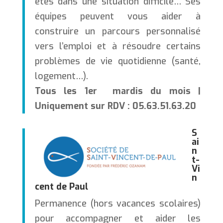
êtes dans une situation difficile… Ses
équipes peuvent vous aider à
construire un parcours personnalisé
vers l’emploi et à résoudre certains
problèmes de vie quotidienne (santé,
logement…).
Tous les 1er mardis du mois |
Uniquement sur RDV : 05.63.51.63.20
S
ai
n
t-
Vi
n
cent de Paul
Permanence (hors vacances scolaires)
pour accompagner et aider les