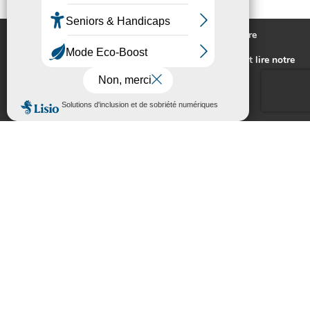
Nous utilisons des cookies pour vous offrir la meilleure
expérience sur notre site.
Pour connaitre les cookies utilisés ou les désactiver et lire notre
politique de confidentialité,
cliquez-ici
.
Accepter
Rejeter
VILLE DE SORÈZE
l
MES DÉMARCHES