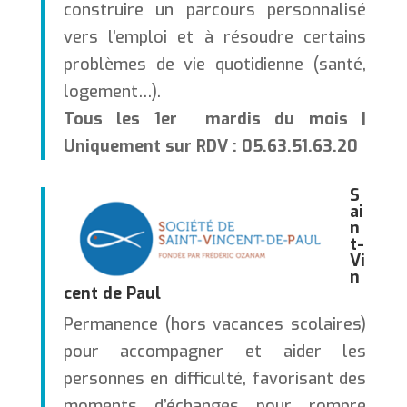
construire un parcours personnalisé
vers l’emploi et à résoudre certains
problèmes de vie quotidienne (santé,
logement…).
Tous les 1er mardis du mois |
Uniquement sur RDV : 05.63.51.63.20
S
ai
n
t-
Vi
n
cent de Paul
Permanence (hors vacances scolaires)
pour accompagner et aider les
personnes en difficulté, favorisant des
moments d’échanges pour rompre