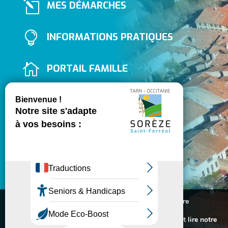
l
MES DÉMARCHES

INFORMATIONS PRATIQUES

PORTAIL FAMILLE

ASSOCIATIONS
}
Lundi au vendredi
10H - 12H / 14H - 17H
Fermé le samedi
Nous utilisons des cookies pour vous offrir la meilleure
expérience sur notre site.

05 63 74 40 30
Pour connaitre les cookies utilisés ou les désactiver et lire notre