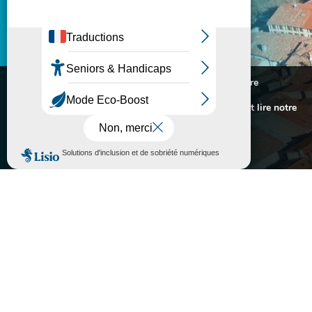
l
MES DÉMARCHES

INFORMATIONS PRATIQUES
Nous utilisons des cookies pour vous offrir la meilleure

PORTAIL FAMILLE
expérience sur notre site.
Pour connaitre les cookies utilisés ou les désactiver et lire notre
politique de confidentialité,
cliquez-ici
.

ASSOCIATIONS
Accepter
Rejeter
}
Lundi au vendredi
10H - 12H / 14H - 17H
Fermé le samedi

05 63 74 40 30