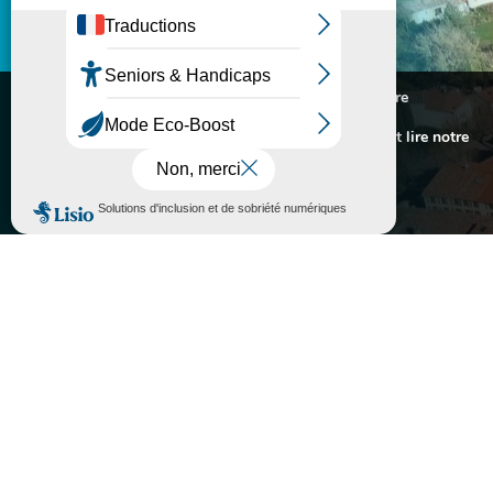
VILLE DE SORÈZE
Nous utilisons des cookies pour vous offrir la meilleure
expérience sur notre site.
Pour connaitre les cookies utilisés ou les désactiver et lire notre
l
MES DÉMARCHES
politique de confidentialité,
cliquez-ici
.
Accepter
Rejeter

INFORMATIONS PRATIQUES

PORTAIL FAMILLE

ASSOCIATIONS
}
Lundi au vendredi