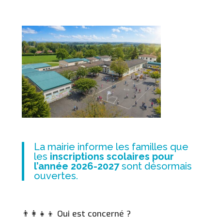
La mairie informe les familles que
les
inscriptions scolaires pour
l’année 2026-2027
sont désormais
ouvertes.
👨‍👩‍👧‍👦 Qui est concerné ?