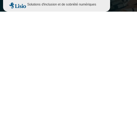
Accepter
Rejeter

PORTAIL FAMILLE

ASSOCIATIONS
}
Lundi au vendredi
10H - 12H / 14H - 17H
Fermé le samedi

05 63 74 40 30

Contactez-nous

Mairie de Sorèze