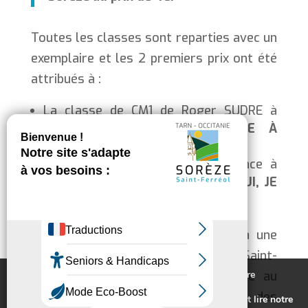
Toutes les classes sont reparties avec un
exemplaire et les 2 premiers prix ont été
attribués à :
La classe de CM1 de Roger SUDRE à
Revel pour son texte
LETTRE À
L’HÊTRE,
La classe de CM1 de la Providence à
Revel pour son texte
AUJOURD’HUI, JE
SUIS UN ARBRE
.
Les gagnants pourront participer à une
½ journée de visite du Hêtre de Saint-
Nous utilisons des cookies pour vous offrir la meilleure
Jammes et de la forêt avoisinante au
expérience sur notre site.
printemps avec l’Office National des
Pour connaitre les cookies utilisés ou les désactiver et lire notre