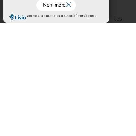
politique de confidentialité,
cliquez-ici
.
Forêts.
Accepter
Rejeter
Devant un tel engouement, les
organisateurs sont déjà sur le coup pour
préparer la deuxième édition du salon
l’année prochaine.
L’association Sorèze In-Libris est ouverte
à tous les passionnés du livre souhaitant
participer à l’organisation et à la réussite
de la prochaine édition.
Contact :
Association Sorèze In-Libris