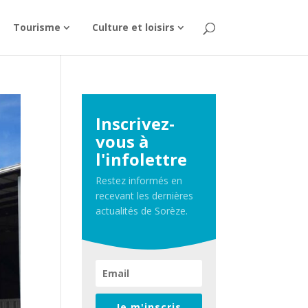
Tourisme
Culture et loisirs
Inscrivez-
vous à
l'infolettre
Restez informés en
recevant les dernières
actualités de Sorèze.
Je m'inscris