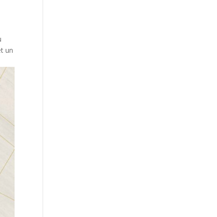
u
et un