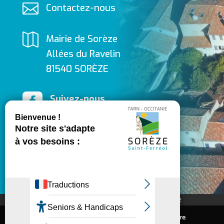

Contactez-nous

Mairie de Sorèze
Allées du Ravelin
81540 SORÈZE

Suivez-nous
sur Facebook
​
Contactez-nous
Inscrivez-vous à la newsletter de Sorèze
Mentions légales
Nous utilisons des cookies pour vous offrir la meilleure