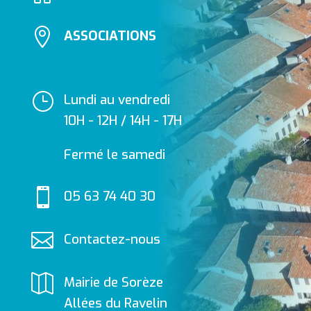

ASSOCIATIONS
}
Lundi au vendredi
10H - 12H / 14H - 17H
Fermé le samedi

05 63 74 40 30

Contactez-nous

Mairie de Sorèze
Allées du Ravelin