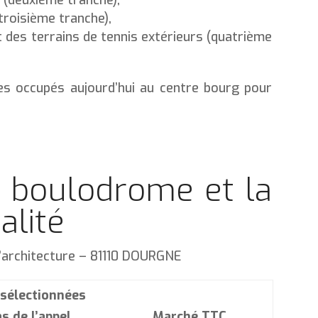
(troisième tranche),
des terrains de tennis extérieurs (quatrième
es occupés aujourd’hui au centre bourg pour
le boulodrome et la
alité
’architecture – 81110 DOURGNE
 sélectionnées
s de l’appel
Marché TTC