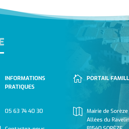
E


INFORMATIONS
PORTAIL FAMIL
PRATIQUES


05 63 74 40 30
Mairie de Sorèze
Allées du Raveli
81540 SORÈZE
Contactez-nous