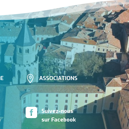

LE
ASSOCIATIONS

Suivez-nous
n
sur Facebook