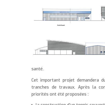
santé.
Cet important projet demandera du
tranches de travaux. Après la cons
priorités ont été proposées :
la construction d’un tennis couver