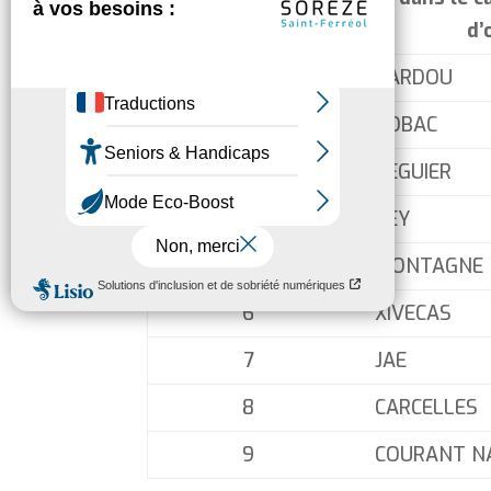
d’
1
BARDOU
2
SOBAC
3
SEGUIER
4
REY
5
MONTAGNE
6
XIVECAS
7
JAE
8
CARCELLES
9
COURANT N