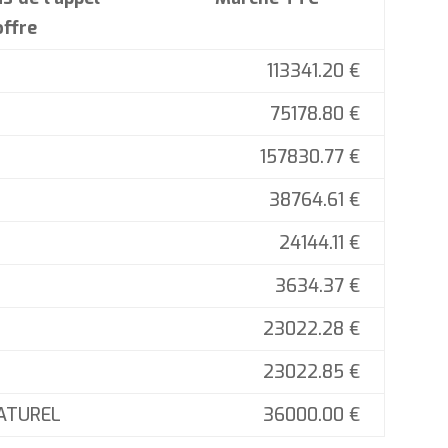
offre
113341.20 €
75178.80 €
157830.77 €
38764.61 €
24144.11 €
3634.37 €
23022.28 €
23022.85 €
ATUREL
36000.00 €