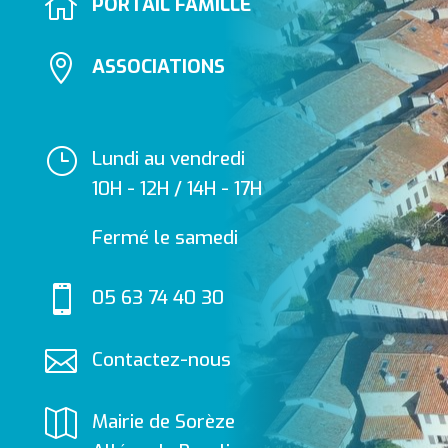

PORTAIL FAMILLE

ASSOCIATIONS
}
Lundi au vendredi
10H - 12H / 14H - 17H
Fermé le samedi

05 63 74 40 30

Contactez-nous

Mairie de Sorèze