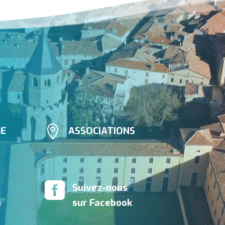

LE
ASSOCIATIONS

Suivez-nous
n
sur Facebook