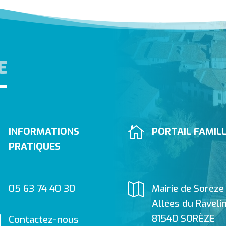
E


INFORMATIONS
PORTAIL FAMIL
PRATIQUES


05 63 74 40 30
Mairie de Sorèze
Allées du Raveli

81540 SORÈZE
Contactez-nous