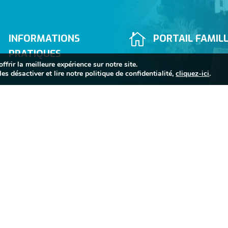


INFORMATIONS
PORTAIL FAMIL
PRATIQUES
frir la meilleure expérience sur notre site.
es désactiver et lire notre politique de confidentialité,
cliquez-ici
.


05 63 74 40 30
Mairie de Sorèze
Allées du Raveli

81540 SORÈZE
Contactez-nous
newsletter de Sorèze
Mentions légales
Politique de c