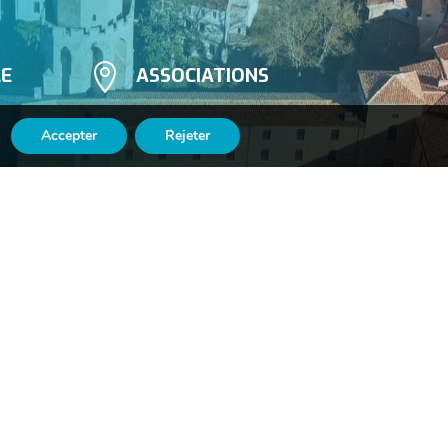

LE
ASSOCIATIONS
Accepter
Rejeter

Suivez-nous
n
sur Facebook
​
onfidentialité
Accessibilité