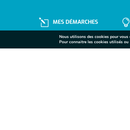
l
MES DÉMARCHES
Nous utilisons des cookies pour vous of
Pour connaitre les cookies utilisés ou l
}
Lundi au vendredi
10H - 12H / 14H - 17H
Fermé le samedi
Contactez-nous
Inscrivez-vous à la 