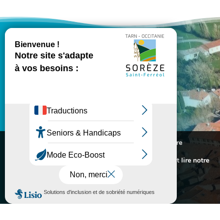
VILLE DE SORÈZE
l
MES DÉMARCHES
Nous utilisons des cookies pour vous offrir la meilleure

INFORMATIONS PRATIQUES
expérience sur notre site.
Pour connaitre les cookies utilisés ou les désactiver et lire notre
politique de confidentialité,
cliquez-ici
.

PORTAIL FAMILLE
Accepter
Rejeter

ASSOCIATIONS