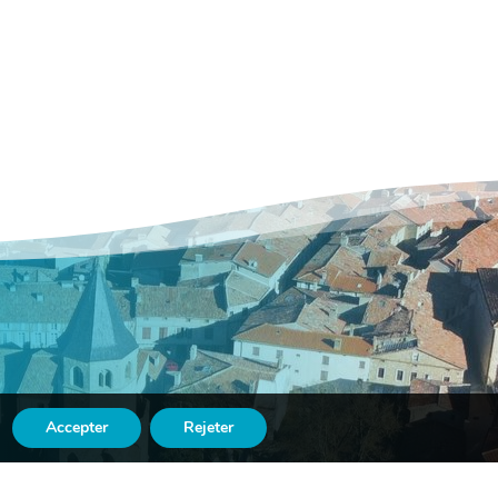
Accepter
Rejeter

LE
ASSOCIATIONS